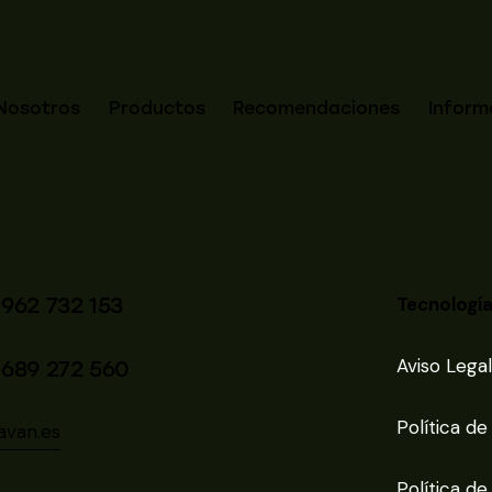
Nosotros
Productos
Recomendaciones
Inform
 962 732 153
Tecnología
Aviso Legal
 689 272 560
Política de
avan.es
Política de