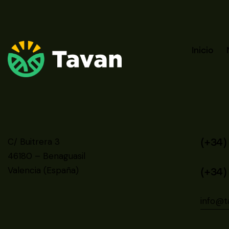
Inicio
C/ Buitrera 3
(+34)
46180 – Benaguasil
Valencia (España)
(+34)
info@t