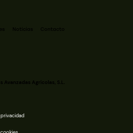
es
Noticias
Contacto
s Avanzadas Agrícolas, S.L.
 privacidad
 cookies