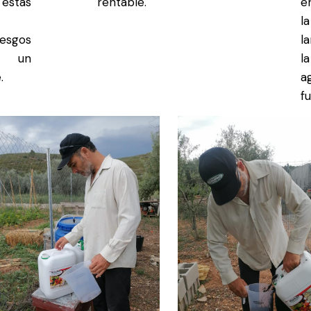
stas
rentable.
e
l
iesgos
l
o un
l
.
a
f