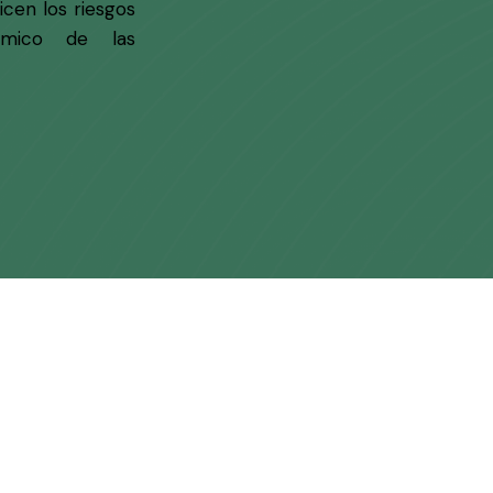
icen los riesgos
ómico de las