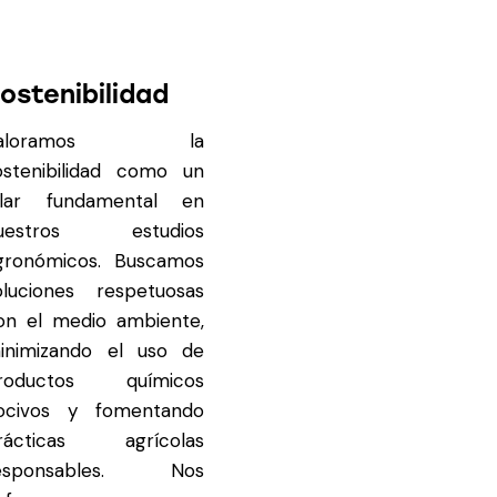
ostenibilidad
Valoramos la
ostenibilidad como un
ilar fundamental en
uestros estudios
gronómicos. Buscamos
oluciones respetuosas
on el medio ambiente,
inimizando el uso de
roductos químicos
ocivos y fomentando
rácticas agrícolas
esponsables. Nos