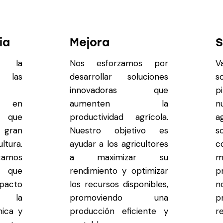
ia
Mejora
S
 la
Nos esforzamos por
e las
desarrollar soluciones
s
innovadoras que
p
s en
aumenten la
n
que
productividad agrícola.
a
gran
Nuestro objetivo es
s
ltura.
ayudar a los agricultores
c
ocamos
a maximizar su
m
 que
rendimiento y optimizar
p
pacto
los recursos disponibles,
n
en la
promoviendo una
p
mica y
producción eficiente y
r