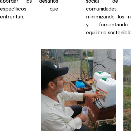
abordar los desafíos
social de e
específicos que
comunidades,
enfrentan.
minimizando los r
y fomentand
equilibrio sostenible