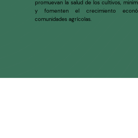
promuevan la salud de los cultivos, minim
y fomenten el crecimiento econ
comunidades agrícolas.