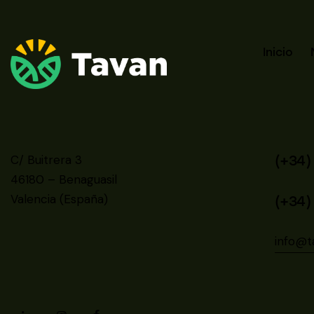
Inicio
C/ Buitrera 3
(+34)
46180 – Benaguasil
Valencia (España)
(+34)
info@t