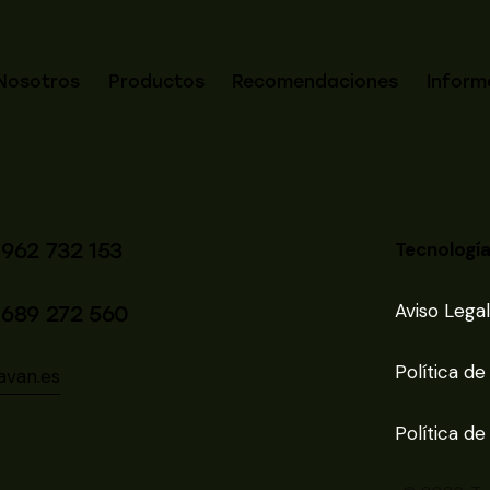
Nosotros
Productos
Recomendaciones
Inform
 962 732 153
Tecnología
Aviso Legal
 689 272 560
Política de
avan.es
Política de