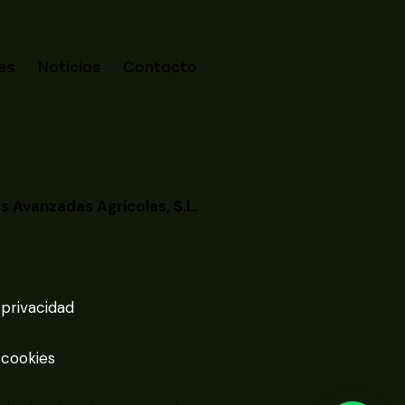
es
Noticias
Contacto
s Avanzadas Agrícolas, S.L.
 privacidad
 cookies