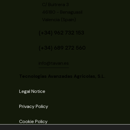
C/ Buitrera 3
46180 - Benaguasil
Valencia (Spain)
(+34) 962 732 153
(+34) 689 272 560
info@tavan.es
Tecnologías Avanzadas Agrícolas, S.L.
Legal Notice
Privacy Policy
Cookie Policy