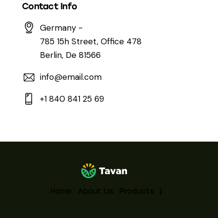
Contact Info
Germany -
785 15h Street, Office 478
Berlin, De 81566
info@email.com
+1 840 841 25 69
Home
About Us
Products