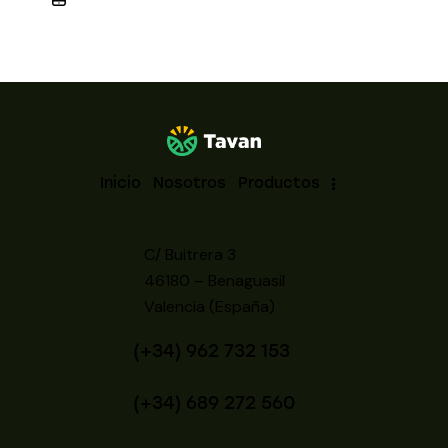
Inicio
Nosotros
Productos
C/ Buitrera 3
46180 – Benaguasil
Valencia (España)
(+34) 962 732 153
(+34) 689 272 560