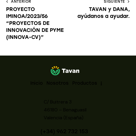
ANTERIOR
SIGUIENTE
PROYECTO
TAVAN y DANA,
IMINOA/2023/56
ayúdanos a ayudar.
“PROYECTOS DE
INNOVACIÓN DE PYME
(INNOVA-CV)”
Inicio
Nosotros
Productos
C/ Buitrera 3
46180 – Benaguasil
Valencia (España)
(+34) 962 732 153