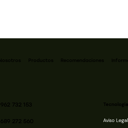
Nosotros
Productos
Recomendaciones
Inform
 962 732 153
Tecnología
Aviso Legal
 689 272 560