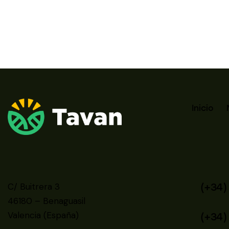
Inicio
C/ Buitrera 3
(+34)
46180 – Benaguasil
Valencia (España)
(+34)