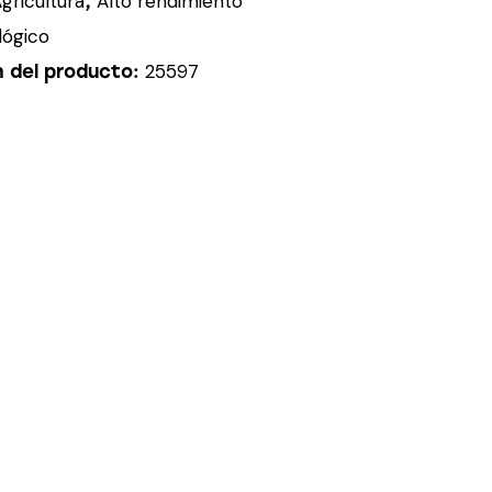
gricultura
Alto rendimiento
,
lógico
25597
n del producto: