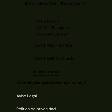
Inicio
Nosotros
Productos
C/ Buitrera 3
46180 – Benaguasil
Valencia (España)
(+34) 962 732 153
(+34) 689 272 560
info@tavan.es
Tecnologías Avanzadas Agrícolas, S.L.
Aviso Legal
Política de privacidad