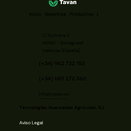
Inicio
Nosotros
Productos
C/ Buitrera 3
46180 – Benaguasil
Valencia (España)
(+34) 962 732 153
(+34) 689 272 560
info@tavan.es
Tecnologías Avanzadas Agrícolas, S.L.
Aviso Legal