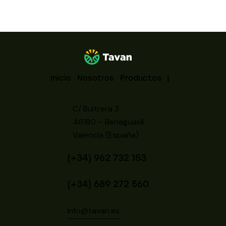
Inicio
Nosotros
Productos
C/ Buitrera 3
46180 – Benaguasil
Valencia (España)
(+34) 962 732 153
(+34) 689 272 560
info@tavan.es