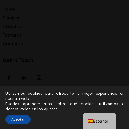
Home
Services
About Us
Features
Contacts
Get in Touch
Utilizamos cookies para ofrecerte la mejor experiencia en
nuestra web.
AxiomThemes
© {{Y}}. All Rights Reserved.
Puedes aprender más sobre qué cookies utilizamos o
desactivarlas en los
ajustes
.
Aceptar
Español