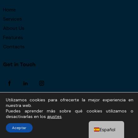
Home
Services
About Us
Features
Contacts
Get in Touch
Utilizamos cookies para ofrecerte la mejor experiencia en
nuestra web.
AxiomThemes
© {{Y}}. All Rights Reserved.
Puedes aprender más sobre qué cookies utilizamos o
desactivarlas en los
ajustes
.
Aceptar
Español